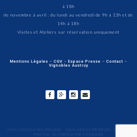
à 18h
de novembre à avril : du lundi au vendredi de 9h à 13h et de
14h à 18h
Visites et Ateliers sur réservation uniquement
Mentions Légales
–
CGV
–
Espace Presse
–
Contact
–
Vignobles Austruy
2016 CHÂTEAU MALESCASSE - TOUS DROITS RÉSERVÉS. CRÉDITS
PHOTOS : © CHRISTOPHE GOUSSARD