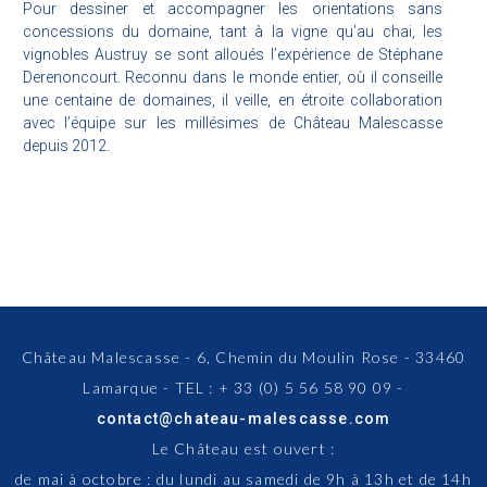
Pour dessiner et accompagner les orientations sans
concessions du domaine, tant à la vigne qu’au chai, les
vignobles Austruy se sont alloués l’expérience de Stéphane
Derenoncourt. Reconnu dans le monde entier, où il conseille
une centaine de domaines, il veille, en étroite collaboration
avec l’équipe sur les millésimes de Château Malescasse
depuis 2012.
Château Malescasse - 6, Chemin du Moulin Rose - 33460
Lamarque - TEL : + 33 (0) 5 56 58 90 09 -
contact@chateau-malescasse.com
Le Château est ouvert :
de mai à octobre : du lundi au samedi de 9h à 13h et de 14h