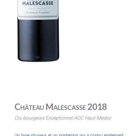
Château Malescasse 2018
Cru bourgeois Exceptionnel AOC Haut-Médoc
Un hiver pluvieux et un printemps qui a connu également