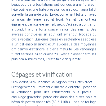
beaucoup de précipitations ont conduit à une floraison
hétérogène et une forte pression du mildiou. Il aura fallut
surveiller la vigne de près ! Le débourrement fut tardif avec
un mois de février sec et froid. Mai et juin ont été
également particulièrement pluvieux. L’été sec à contrario,
a conduit à une forte concentration des raisins. Des
averses ponctuelles en août ont évité tout blocage du
cycle végétatif. Quelques pluies en septembre associées
à un bel ensoleillement et 3° au-dessus des moyennes
ont permis d’atteindre la pleine maturité. Les vendanges
furent sereines. Si en qualité 2018 est à classer parmi les
plus beaux millésimes, il reste faible en quantité.
Cépages et vinification
50% Merlot, 28% Cabernet-Sauvignon, 22% Petit Verdot.
Eraflage vertical – tri manuel sur table vibrante – pesée de
la vendange pour des rendements plus précis –
encuvage gravitaire parcellaire dans des cuves bois et
béton de petites capacités (60 à 110hl) – pas de foulage