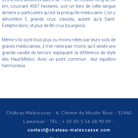
km, couvrant 4567 hectares, soir un tiers de cette langue
de terre si particulière qu’est la presqu’île médocaine. L’on y
dénombre 5 grands crus classés, autant qu’à Saint-
Estèphe donc, et plus de 80 crus bourgeois.
Même s’ils sont tous plus ou moins reliés par leurs sols de
graves médocaines, il n’en reste pas moins qu’il existe une
grande variété de terroirs expliquant la différence de style
des Haut-Médoc. Avec un point commun : leur équilibre
harmonieux.
Château Malescasse - 6, Chemin du Moulin Rose - 33460
Lamarque - TEL : + 33 (0) 5 56 58 90 09 -
contact@chateau-malescasse.com